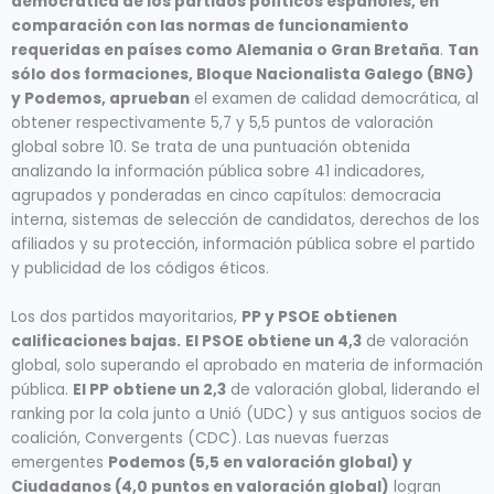
democrática de los partidos políticos españoles, en
comparación con las normas de funcionamiento
requeridas en países como Alemania o Gran Bretaña
.
Tan
sólo dos formaciones, Bloque Nacionalista Galego (BNG)
y Podemos, aprueban
el examen de calidad democrática, al
obtener respectivamente 5,7 y 5,5 puntos de valoración
global sobre 10. Se trata de una puntuación obtenida
analizando la información pública sobre 41 indicadores,
agrupados y ponderadas en cinco capítulos: democracia
interna, sistemas de selección de candidatos, derechos de los
afiliados y su protección, información pública sobre el partido
y publicidad de los códigos éticos.
Los dos partidos mayoritarios,
PP y PSOE obtienen
calificaciones bajas.
El PSOE obtiene un 4,3
de valoración
global, solo superando el aprobado en materia de información
pública.
El PP obtiene un 2,3
de valoración global, liderando el
ranking por la cola junto a Unió (UDC) y sus antiguos socios de
coalición, Convergents (CDC). Las nuevas fuerzas
emergentes
Podemos (5,5 en valoración global) y
Ciudadanos (4,0 puntos en valoración global)
logran