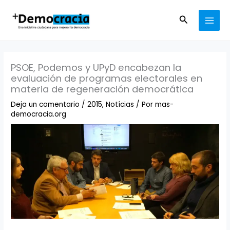
Ir
MAI
al
Buscar
MEN
contenido
PSOE, Podemos y UPyD encabezan la
evaluación de programas electorales en
materia de regeneración democrática
Deja un comentario
/
2015
,
Notícias
/ Por
mas-
democracia.org