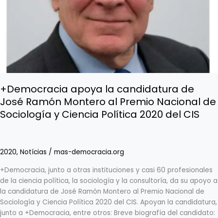
la
candidatura
de
José
Ramón
Montero
al
Premio
Nacional
+Democracia apoya la candidatura de
de
José Ramón Montero al Premio Nacional de
Sociología
Sociología y Ciencia Política 2020 del CIS
y
Ciencia
Política
2020
2020
,
Notícias
/
mas-democracia.org
del
+Democracia, junto a otras instituciones y casi 60 profesionales
CIS
de la ciencia política, la sociología y la consultoría, da su apoyo a
la candidatura de José Ramón Montero al Premio Nacional de
Sociología y Ciencia Política 2020 del CIS. Apoyan la candidatura,
junto a +Democracia, entre otros: Breve biografía del candidato: