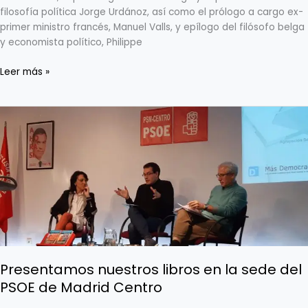
filosofía política Jorge Urdánoz, así como el prólogo a cargo ex-
primer ministro francés, Manuel Valls, y epílogo del filósofo belga
y economista político, Philippe
Leer más »
Presentamos
nuestros
libros
en
la
sede
del
PSOE
de
Madrid
Centro
Presentamos nuestros libros en la sede del
PSOE de Madrid Centro