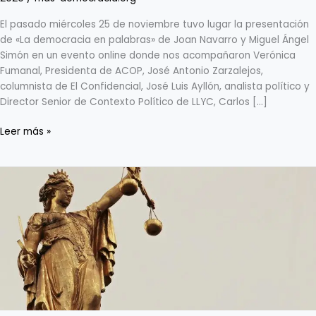
El pasado miércoles 25 de noviembre tuvo lugar la presentación
de «La democracia en palabras» de Joan Navarro y Miguel Ángel
Simón en un evento online donde nos acompañaron Verónica
Fumanal, Presidenta de ACOP, José Antonio Zarzalejos,
columnista de El Confidencial, José Luis Ayllón, analista político y
Director Senior de Contexto Político de LLYC, Carlos […]
Leer más »
+Democracia
propone
un
nuevo
sistema
para
desbloquear
la
renovación
del