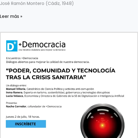
José Ramón Montero (Cádiz, 1948)
Leer más »
Encuentro
digital:
‘Poder,
comunidad
y
tecnología
tras
la
crisis
sanitaria’