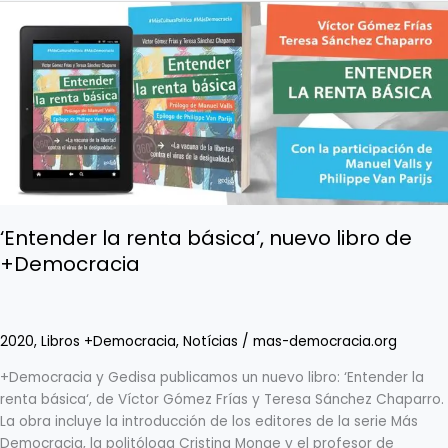
‘Entender
la
renta
básica’,
nuevo
libro
de
+Democracia
‘Entender la renta básica’, nuevo libro de
+Democracia
2020
,
Libros +Democracia
,
Notícias
/
mas-democracia.org
+Democracia y Gedisa publicamos un nuevo libro: ‘Entender la
renta básica‘, de Víctor Gómez Frías y Teresa Sánchez Chaparro.
La obra incluye la introducción de los editores de la serie Más
Democracia, la politóloga Cristina Monge y el profesor de