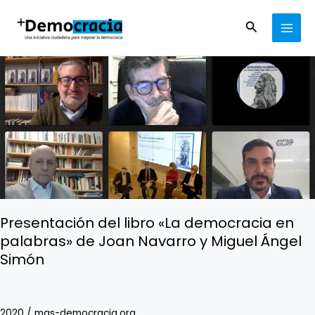
Ir
MAI
al
Buscar
MEN
contenido
Presentación
del
libro
«La
democracia
en
palabras»
de
Joan
Navarro
y
Presentación del libro «La democracia en
Miguel
palabras» de Joan Navarro y Miguel Ángel
Ángel
Simón
Simón
2020
/
mas-democracia.org