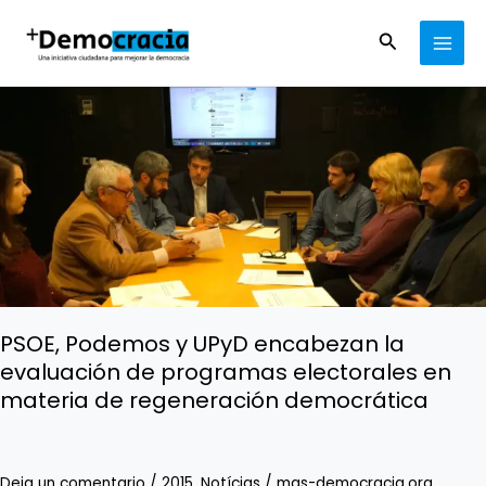
Ir
MAI
al
Buscar
MEN
contenido
PSOE,
Podemos
y
UPyD
encabezan
la
evaluación
de
programas
electorales
en
PSOE, Podemos y UPyD encabezan la
materia
evaluación de programas electorales en
de
materia de regeneración democrática
regeneración
democrática
Deja un comentario
/
2015
,
Notícias
/
mas-democracia.org