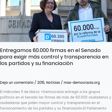
firmas
en
el
Senado
para
exigir
más
control
y
Entregamos 60.000 firmas en el Senado
transparencia
para exigir más control y transparencia en
en
los partidos y su financiación
los
partidos
y
su
Deja un comentario
/
2015
,
Notícias
/
mas-democracia.org
financiación
El miércoles 11 de Marzo +Democracia entregó a los grupos
políticos en el Senado las firmas de más de 60.000 ciudadanos y
ciudadanas que piden mayor control y transparencia en el
funcionamiento de los partidos y su financiación.El Parlamento