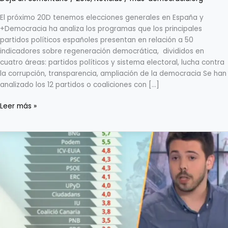
El próximo 20D tenemos elecciones generales en España y
+Democracia ha analiza los programas que los principales
partidos políticos españoles presentan en relación a 50
indicadores sobre regeneración democrática, divididos en
cuatro áreas: partidos políticos y sistema electoral, lucha contra
la corrupción, transparencia, ampliación de la democracia Se han
analizado los 12 partidos o coaliciones con […]
Leer más »
Ranking
2015
sobre
la
calidad
democrática
de
los
partidos