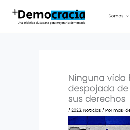
Ir
al
Somos
contenido
Ninguna vida
despojada de 
sus derechos
/
2023
,
Notícias
/ Por
mas-de