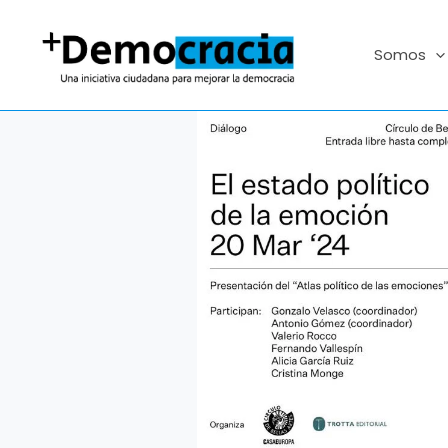
Ir
al
Somos
contenido
Debate
sobre
«el
estado
político
de
la
emoción»