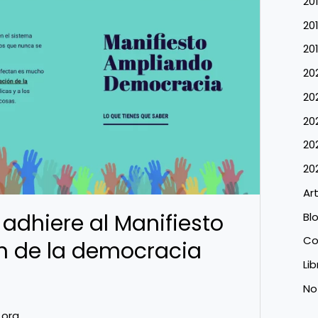
20
20
20
20
20
20
20
20
Ar
adhiere al Manifiesto
Bl
Co
ón de la democracia
Li
No
.org