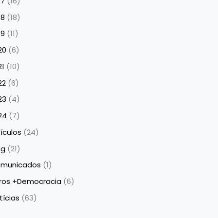
17
(16)
18
(18)
19
(11)
20
(6)
21
(10)
22
(6)
23
(4)
24
(7)
tículos
(24)
og
(21)
municados
(1)
bros +Democracia
(6)
tícias
(63)