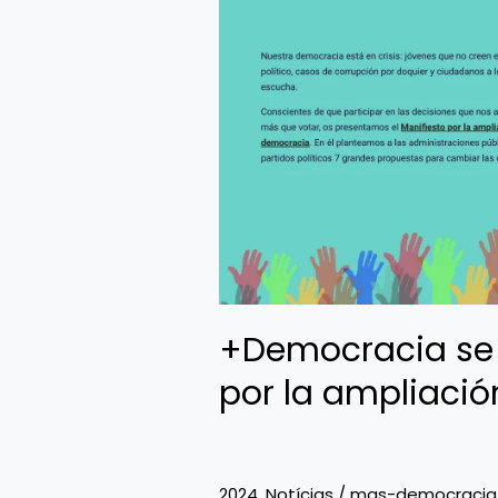
+Democracia
se
adhiere
al
Manifiesto
por
la
ampliación
de
la
democracia
+Democracia se 
por la ampliaci
2024
,
Notícias
/
mas-democracia