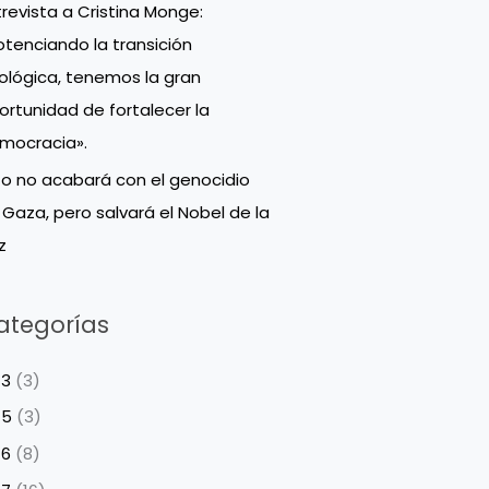
trevista a Cristina Monge:
otenciando la transición
ológica, tenemos la gran
ortunidad de fortalecer la
mocracia».
to no acabará con el genocidio
 Gaza, pero salvará el Nobel de la
z
ategorías
13
(3)
15
(3)
16
(8)