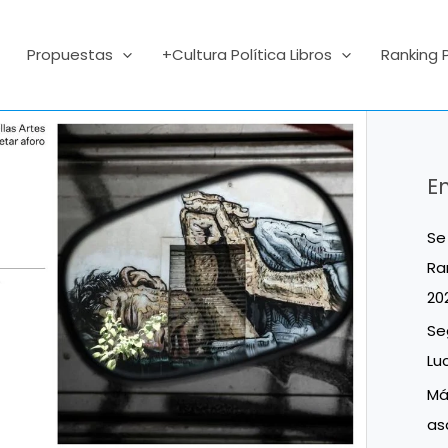
Propuestas
+Cultura Política Libros
Ranking 
E
Se
Ra
20
Se
Lu
Má
as