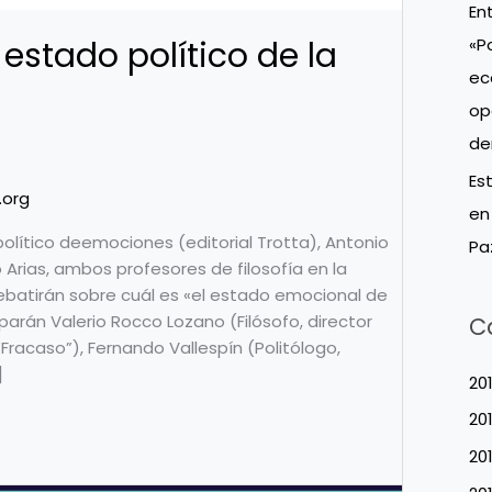
En
«P
estado político de la
ec
op
de
Es
.org
en
político deemociones (editorial Trotta), Antonio
Pa
rias, ambos profesores de filosofía en la
 debatirán sobre cuál es «el estado emocional de
parán Valerio Rocco Lozano (Filósofo, director
C
“Fracaso”), Fernando Vallespín (Politólogo,
]
20
20
20