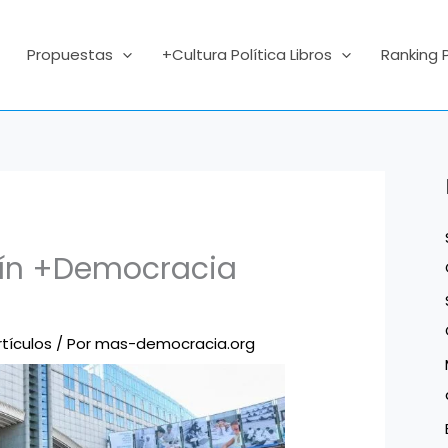
Propuestas
+Cultura Política Libros
Ranking 
etín +Democracia
rtículos
/ Por
mas-democracia.org