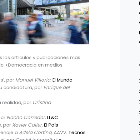
 los artículos y publicaciones más
de +Democracia en medios.
s’, por
Manuel Villoria
.
El Mundo
u candidatura, por
Enrique del
a realidad, por
Cristina
por
Nacho Corredor
.
LL&C
s, por
Xavier Coller
.
El País
omenaje a
Adela Cortina
, AAVV.
Tecnos
al, por
Daniel Innerarity
.
La