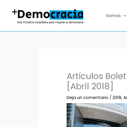
Ir
al
Somos
contenido
Artículos Bol
[Abril 2018]
Deja un comentario
/
2018
,
A