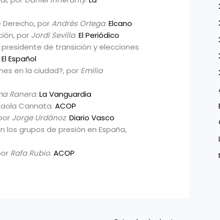
e Derecho, por
Andrés Ortega
.
Elcano
ción, por
Jordi Sevilla
.
El Periódico
: presidente de transición y elecciones
.
El Español
nes en la ciudad?, por
Emilia
ma Ranera
.
La Vanguardia
r Paola Cannata.
ACOP
 por
Jorge Urdánoz
.
Diario Vasco
n los grupos de presión en España,
por
Rafa Rubio
.
ACOP